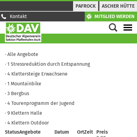
PAFROCK
ASCHER HÜTTE
Kontakt
MITGLIED WERDEN
Alle Angebote
1
Stressreduktion durch Entspannung
4
Klettersteige Erwachsene
1
Mountainbike
3
Bergbus
4
Tourenprogramm der Jugend
9
Klettern Halle
4
Klettern Outdoor
Status
Angebote
Datum
Ort
Zeit
Preis