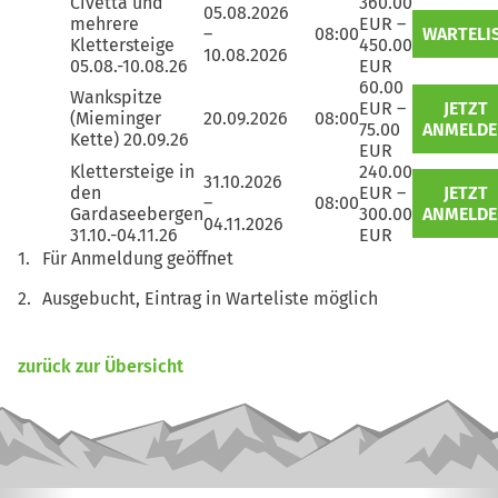
Civetta und
360.00
05.08.2026
mehrere
EUR –
–
08:00
WARTELI
Klettersteige
450.00
10.08.2026
05.08.-10.08.26
EUR
60.00
Wankspitze
EUR –
JETZT
(Mieminger
20.09.2026
08:00
75.00
ANMELD
Kette) 20.09.26
EUR
Klettersteige in
240.00
31.10.2026
den
EUR –
JETZT
–
08:00
Gardaseebergen
300.00
ANMELD
04.11.2026
31.10.-04.11.26
EUR
Für Anmeldung geöffnet
Ausgebucht, Eintrag in Warteliste möglich
zurück zur Übersicht