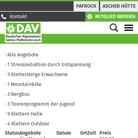
PAFROCK
ASCHER HÜTTE
Kontakt
MITGLIED WERDEN
Alle Angebote
1
Stressreduktion durch Entspannung
3
Klettersteige Erwachsene
1
Mountainbike
3
Bergbus
3
Tourenprogramm der Jugend
9
Klettern Halle
4
Klettern Outdoor
Status
Angebote
Datum
Ort
Zeit
Preis