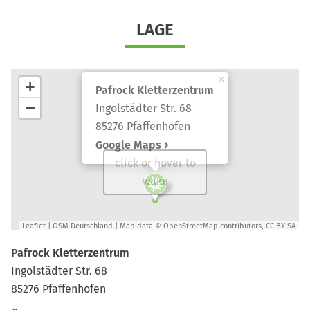
LAGE
×
+
Pafrock Kletterzentrum
−
Ingolstädter Str. 68
85276 Pfaffenhofen
Google Maps
click or hover to
wake
Leaflet
|
OSM Deutschland
| Map data ©
OpenStreetMap
contributors,
CC-BY-SA
Pafrock Kletterzentrum
Ingolstädter Str. 68
85276 Pfaffenhofen