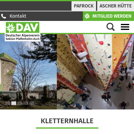
PAFROCK
ASCHER HÜTTE
Kontakt
MITGLIED WERDEN
1
2
3
4
5
KLETTERNHALLE