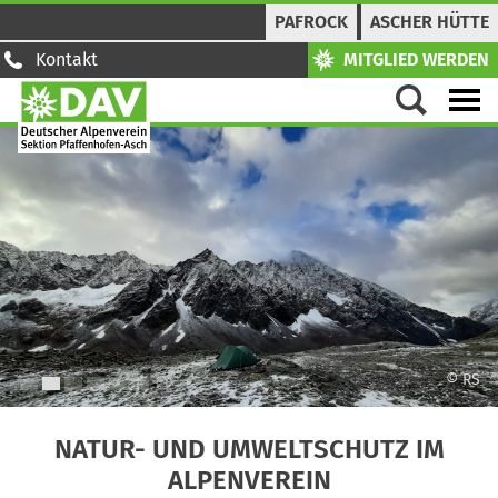
PAFROCK
ASCHER HÜTTE
Kontakt
MITGLIED WERDEN
© RS
1
2
3
4
5
6
NATUR- UND UMWELTSCHUTZ IM
ALPENVEREIN