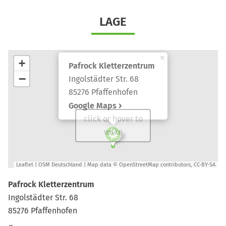
LAGE
×
+
Pafrock Kletterzentrum
−
Ingolstädter Str. 68
85276 Pfaffenhofen
Google Maps
click or hover to
wake
Leaflet
|
OSM Deutschland
| Map data ©
OpenStreetMap
contributors,
CC-BY-SA
Pafrock Kletterzentrum
Ingolstädter Str. 68
85276 Pfaffenhofen