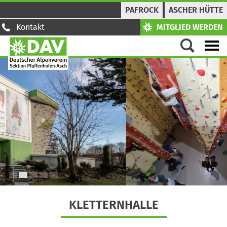
PAFROCK
ASCHER HÜTTE
Kontakt
MITGLIED WERDEN
1
2
3
4
5
KLETTERNHALLE